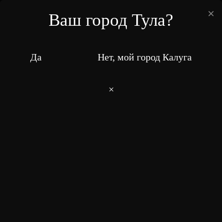
×
Ваш город Тула?
ПН-ВС: 11:00-23:00
8 (4872) 716-814
Да
Нет, мой город Калуга
Ваш город:
Тула
×
Онигири Калифорния
Главная
Меню
Онигири
0
–
0
+
Добавить
230 ₽
Цена: