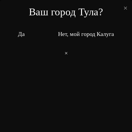
×
Ваш город Тула?
ПН-ВС: 11:00-23:00
8 (4872) 716-814
Да
Нет, мой город Калуга
Ваш город:
Тула
×
Темпура Кани чиз
Главная
Меню
Роллы
2
–
0
+
Добавить
485 ₽
Цена: